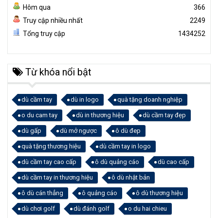
Hôm qua
366
Truy cập nhiều nhất
2249
Tổng truy cập
1434252
Từ khóa nổi bật
dù cầm tay
dù in logo
quà tặng doanh nghiệp
o du cam tay
dù in thương hiệu
dù cầm tay đẹp
dù gấp
dù mở ngược
ô dù đep
quà tặng thương hiệu
dù cầm tay in logo
dù cầm tay cao cấp
ô dù quảng cáo
dù cao cấp
dù cầm tay in thương hiệu
ô dù nhật bản
ô dù cán thẳng
ô quảng cáo
ô dù thương hiệu
dù chơi golf
dù đánh golf
o du hai chieu