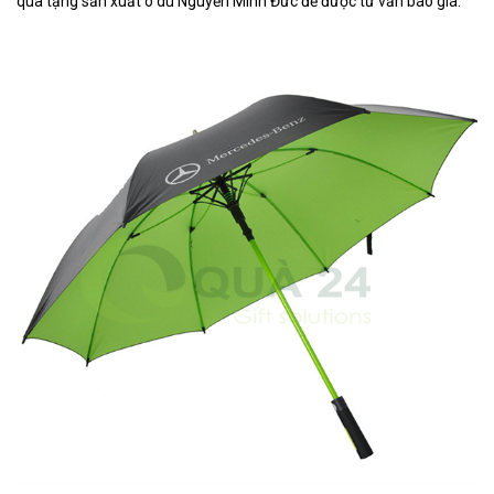
quà tặng sản xuất ô dù Nguyễn Minh Đức để được tư vấn báo giá.