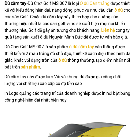
Dù cầm tay
-Dù Chơi Golf MS 007 là loại
Ô dù Cán thẳng
được thiết
kế với kiểu dáng hiện đại, năng động, phục vụ nhu cầu cần
ô dù
cho
các sân Golf .Chiếc
dù cầm tay
này thích hợp cho quảng cáo
thương hiệu nhất là các sân golf vì nó sẽ xuất hiện mọi nơi khiến
thương hiệu Golf dễ gây ấn tượng cho khách hàng.
Liên hệ
công ty
quà tặng sản xuất ô dù Nguyễn Minh Đức để được tư vấn báo giá.
Dù Chơi Golf MS 007 là sản phẩm
ô dù cầm tay
cán thẳng được
thiết kế với 2 màu trắng đỏ chủ đạo, thiết kế cách điệu theo hình đa
giác, khác với dạng tròn của
ô dù
thông thường, tạo điểm nhấn nổi
bật trên
sản phẩm
.
Dù cầm tay này được làm Vải và khung dù được gia công chất
lượng với chất liệu cao cấp có độ bền cao
in Logo quảng cáo trang trí của doanh nghiệp được in nổi bật bằng
công nghệ hiện đại nhất hiện nay