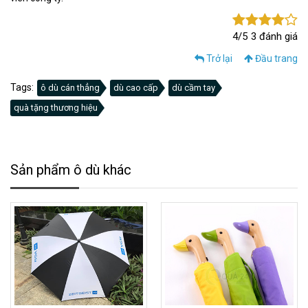
4/5
3 đánh giá
Trở lại
Đầu trang
Tags:
ô dù cán thẳng
dù cao cấp
dù cầm tay
quà tặng thương hiệu
Sản phẩm ô dù khác