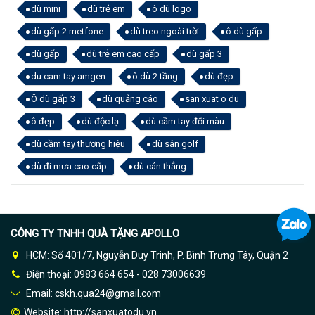
dù mini
dù trẻ em
ô dù logo
dù gấp 2 metfone
dù treo ngoài trời
ô dù gấp
dù gấp
dù trẻ em cao cấp
dù gấp 3
du cam tay amgen
ô dù 2 tầng
dù đẹp
Ô dù gấp 3
dù quảng cáo
san xuat o du
ô đẹp
dù độc lạ
dù cầm tay đổi màu
dù cầm tay thương hiệu
dù sân golf
dù đi mưa cao cấp
dù cán thẳng
CÔNG TY TNHH QUÀ TẶNG APOLLO
HCM: Số 401/7, Nguyễn Duy Trinh, P. Bình Trưng Tây, Quận 2
Điện thoại: 0983 664 654 - 028 73006639
Email: cskh.qua24@gmail.com
Website:
http://sanxuatodu.vn