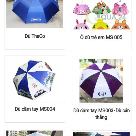
Dù ThaCo
Ô dù trẻ em MS 005
Dù cầm tay MS004
Dù cầm tay MS003-Dù cán
thẳng