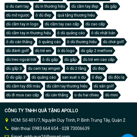
o du cam tay
dù in thương hiệu
dù cầm tay đẹp
dù gấp
dù mở ngược
ô dù đep
quà tặng thương hiệu
dù cầm tay in logo
dù cầm tay cao cấp
dù cao cấp
dù cầm tay in thương hiệu
ô dù quảng cáo
ô dù nhật bản
ô dù cán thẳng
ô quảng cáo
ô dù thương hiệu
dù chơi golf
dù đánh golf
dù trẻ em
ô dù logo
dù gấp 2 metfone
dù treo ngoài trời
ô dù gấp
dù gấp
dù trẻ em cao cấp
dù gấp 3
du cam tay amgen
ô dù 2 tầng
dù đẹp
Ô dù gấp 3
dù quảng cáo
san xuat o du
ô đẹp
dù độc lạ
dù cầm tay đổi màu
dù cầm tay thương hiệu
dù sân golf
dù đi mưa cao cấp
dù cán thẳng
o du hai chieu
dù mini
CÔNG TY TNHH QUÀ TẶNG APOLLO
HCM: Số 401/7, Nguyễn Duy Trinh, P. Bình Trưng Tây, Quận 2
Điện thoại: 0983 664 654 - 028 73006639
Email: cskh.qua24@gmail.com