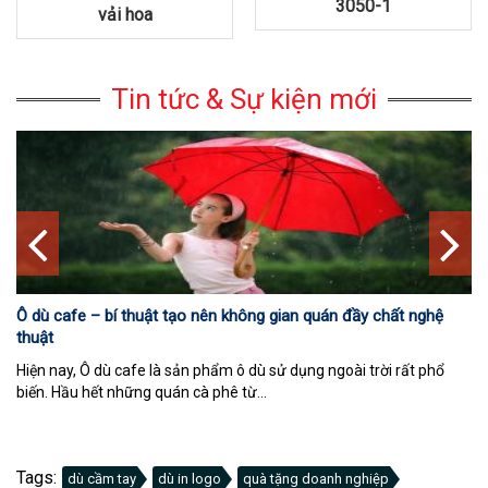
3050-1
vải hoa
Tin tức & Sự kiện mới
Ô dù cafe – bí thuật tạo nên không gian quán đầy chất nghệ
thuật
Hiện nay, Ô dù cafe là sản phẩm ô dù sử dụng ngoài trời rất phổ
biến. Hầu hết những quán cà phê từ...
Tags:
dù cầm tay
dù in logo
quà tặng doanh nghiệp