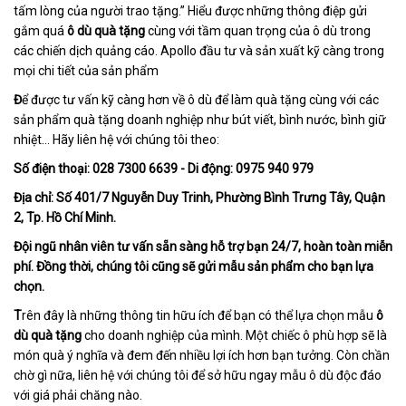
tấm lòng của người trao tặng.” Hiểu được những thông điệp gửi
gắm quá
ô dù quà tặng
cùng với tầm quan trọng của ô dù trong
các chiến dịch quảng cáo. Apollo đầu tư và sản xuất kỹ càng trong
mọi chi tiết của sản phẩm
Đ
ể được tư vấn kỹ càng hơn về ô dù để làm quà tặng cùng với các
sản phẩm quà tặng doanh nghiệp như bút viết, bình nước, bình giữ
nhiệt… Hãy liên hệ với chúng tôi theo:
Số điện thoại: 028 7300 6639 - Di động: 0975 940 979
Địa chỉ: Số 401/7 Nguyễn Duy Trinh, Phường Bình Trưng Tây, Quận
2, Tp. Hồ Chí Minh.
Đội ngũ nhân viên tư vấn sẵn sàng hỗ trợ bạn 24/7, hoàn toàn miễn
phí. Đồng thời, chúng tôi cũng sẽ gửi mẫu sản phẩm cho bạn lựa
chọn.
T
rên đây là những thông tin hữu ích để bạn có thể lựa chọn mẫu
ô
dù quà tặng
cho doanh nghiệp của mình. Một chiếc ô phù hợp sẽ là
món quà ý nghĩa và đem đến nhiều lợi ích hơn bạn tưởng. Còn chần
chờ gì nữa, liên hệ với chúng tôi để sở hữu ngay mẫu ô dù độc đáo
với giá phải chăng nào.