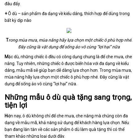
đâu đấy.
+
Ô dù – sản phẩm đa dạng về kiểu dáng, thích hợp để dùng trong
bất kỳ dịp nào
T
rong mùa mưa, mùa nắng hãy lựa chọn một chiếc ô phù hợp nhé.
Đây cũng là vật dụng để sống ảo vô cùng “lợi hại” nữa
M
ặc dù, những chiếc ô đều có công dụng chung là để che mưa, che
nắng. Tuy nhiên, những chiếc ô được biến hóa với đa dạng về kiểu
dáng, mẫu mã sẽ giúp bạn dễ dàng lựa chọn hơn. Trong mùa mưa,
mùa nắng hãy lựa chọn một chiếc ô phù hợp nhé. Đây cũng là vật
dụng để sống ảo vô cùng “lợi hại” nữa.
Những mẫu ô dù quà tặng sang trọng,
tiện lợi
H
iện nay, ô dù không chỉ để che mưa, che nắng mà chúng còn đa
dạng về mẫu mã, khả năng sử dụng để khách hàng lựa chọn. Nếu
bạn đang lăn tăn về các sản phẩm ô dù làm quà tặng thì có thể
tham khảo những loại dưới đây.