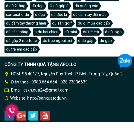
ô dù 2 tầng
dù đẹp
Ô dù gấp 3
dù quảng cáo
san xuat o du
ô đẹp
dù độc lạ
dù cầm tay đổi màu
dù cầm tay thương hiệu
dù sân golf
dù đi mưa cao cấp
dù cán thẳng
o du hai chieu
dù mini
dù trẻ em
ô dù logo
dù gấp 2 metfone
dù treo ngoài trời
ô dù gấp
dù gấp
dù trẻ em cao cấp
CÔNG TY TNHH QUÀ TẶNG APOLLO
HCM: Số 401/7, Nguyễn Duy Trinh, P. Bình Trưng Tây, Quận 2
Điện thoại: 0983 664 654 - 028 73006639
Email: cskh.qua24@gmail.com
Website:
http://sanxuatodu.vn