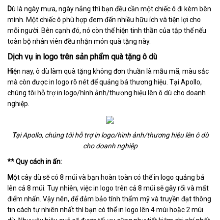
D
ù là ngày mưa, ngày nắng thì bạn đều cần một chiếc ô đi kèm bên
mình. Một chiếc ô phù hợp đem đến nhiều hữu ích và tiện lợi cho
mỗi người. Bên cạnh đó, nó còn thể hiện tinh thần của tập thể nếu
toàn bộ nhân viên đều nhận món quà tặng này.
Dịch vụ in logo trên sản phẩm quà tặng ô dù
H
iện nay, ô dù làm quà tặng không đơn thuần là mẫu mã, màu sắc
mà còn được in logo rõ nét để quảng bá thương hiệu. Tại Apollo,
chúng tôi hỗ trợ in logo/hình ảnh/thương hiệu lên ô dù cho doanh
nghiệp.
T
ại Apollo, chúng tôi hỗ trợ in logo/hình ảnh/thương hiệu lên ô dù
cho doanh nghiệp
** Quy cách in ấn:
M
ột cây dù sẽ có 8 múi và bạn hoàn toàn có thể in logo quảng bá
lên cả 8 múi. Tuy nhiên, việc in logo trên cả 8 múi sẽ gây rối và mất
điểm nhấn. Vậy nên, để đảm bảo tính thẩm mỹ và truyền đạt thông
tin cách tự nhiên nhất thì bạn có thể in logo lên 4 múi hoặc 2 múi