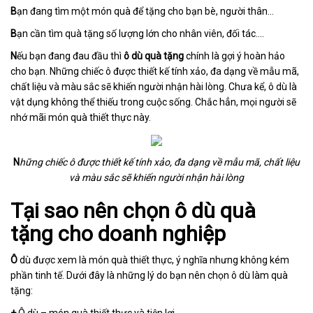
B
ạn đang tìm một món quà để tặng cho bạn bè, người thân…
B
ạn cần tìm quà tặng số lượng lớn cho nhân viên, đối tác….
N
ếu bạn đang đau đầu thì
ô dù quà tặng
chính là gợi ý hoàn hảo
cho bạn. Những chiếc ô được thiết kế tính xảo, đa dạng về mẫu mã,
chất liệu và màu sắc sẽ khiến người nhận hài lòng. Chưa kể, ô dù là
vật dụng không thể thiếu trong cuộc sống. Chắc hẳn, mọi người sẽ
nhớ mãi món quà thiết thực này.
N
hững chiếc ô được thiết kế tính xảo, đa dạng về mẫu mã, chất liệu
và màu sắc sẽ khiến người nhận hài lòng
Tại sao nên chọn ô dù quà
tặng cho doanh nghiệp
Ô
dù được xem là món quà thiết thực, ý nghĩa nhưng không kém
phần tinh tế. Dưới đây là những lý do bạn nên chọn ô dù làm quà
tặng:
+
Ô dù – món quà thiết thực và tiện lợi