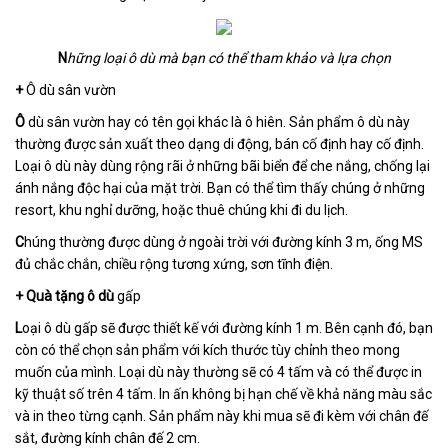
N
hững loại ô dù mà bạn có thể tham khảo và lựa chọn
+
Ô dù sân vườn
Ô
dù sân vườn hay có tên gọi khác là ô hiên. Sản phẩm ô dù này
thường được sản xuất theo dạng di động, bán cố định hay cố định.
Loại ô dù này dùng rộng rãi ở những bãi biển để che nắng, chống lại
ánh nắng độc hại của mặt trời. Bạn có thể tìm thấy chúng ở những
resort, khu nghỉ dưỡng, hoặc thuê chúng khi đi du lịch.
C
húng thường được dùng ở ngoài trời với đường kính 3 m, ống MS
đủ chắc chắn, chiều rộng tương xứng, sơn tĩnh điện.
+
Quà tặng ô dù
gấp
L
oại ô dù gấp sẽ được thiết kế với đường kính 1 m. Bên cạnh đó, bạn
còn có thể chọn sản phẩm với kích thước tùy chỉnh theo mong
muốn của mình. Loại dù này thường sẽ có 4 tấm và có thể được in
kỹ thuật số trên 4 tấm. In ấn không bị hạn chế về khả năng màu sắc
và in theo từng cạnh. Sản phẩm này khi mua sẽ đi kèm với chân đế
sắt, đường kính chân đế 2 cm.