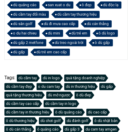
dù quảng cáo
san xuat o du
ô đẹp
dù độc lạ
dù cầm tay đổi màu
dù cầm tay thương hiệu
dù sân golf
dù đi mưa cao cấp
dù cán thẳng
o du hai chieu
dù mini
dù trẻ em
ô dù logo
dù gấp 2 metfone
dù treo ngoài trời
ô dù gấp
dù gấp
dù trẻ em cao cấp
Tags:
dù cầm tay
dù in logo
quà tặng doanh nghiệp
dù cầm tay đẹp
o du cam tay
dù in thương hiệu
dù gấp
quà tặng thương hiệu
dù mở ngược
ô dù đep
dù cầm tay cao cấp
dù cầm tay in logo
dù cầm tay in thương hiệu
ô dù quảng cáo
dù cao cấp
ô dù thương hiệu
dù chơi golf
dù đánh golf
ô dù nhật bản
ô dù cán thẳng
ô quảng cáo
dù gấp 3
du cam tay amgen