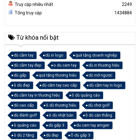
Truy cập nhiều nhất
2249
Tổng truy cập
1434884
Từ khóa nổi bật
dù cầm tay
dù in logo
quà tặng doanh nghiệp
dù cầm tay đẹp
o du cam tay
dù in thương hiệu
dù gấp
quà tặng thương hiệu
dù mở ngược
ô dù đep
dù cầm tay cao cấp
dù cầm tay in logo
dù cầm tay in thương hiệu
ô dù quảng cáo
dù cao cấp
ô dù thương hiệu
dù chơi golf
dù đánh golf
ô dù nhật bản
ô dù cán thẳng
ô quảng cáo
dù gấp 3
du cam tay amgen
ô dù 2 tầng
dù đẹp
Ô dù gấp 3