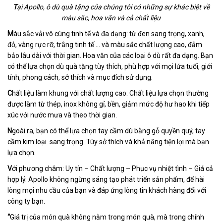
T
ại Apollo, ô dù quà tặng của chúng tôi có những sự khác biệt về
màu sắc, hoa văn và cả chất liệu
M
àu sắc vải vô cùng tinh tế và đa dạng: từ đen sang trọng, xanh,
đỏ, vàng rực rỡ, trắng tinh tế ... và màu sắc chất lượng cao, đảm
bảo lâu dài với thời gian. Hoa văn của các loại ô dù rất đa dạng. Bạn
có thể lựa chọn dù quà tặng tùy thích, phù hợp với mọi lứa tuổi, giới
tính, phong cách, sở thích và mục đích sử dụng.
C
hất liệu làm khung với chất lượng cao. Chất liệu lựa chọn thường
được làm từ thép, inox không gỉ, bền, giảm mức độ hư hao khi tiếp
xúc với nước mưa và theo thời gian.
N
goài ra, bạn có thể lựa chọn tay cầm dù bằng gỗ quyền quý, tay
cầm kim loại sang trọng. Tùy sở thích và khả năng tiện lợi mà bạn
lựa chọn.
V
ới phương châm: Uy tín – Chất lượng – Phục vụ nhiệt tình – Giá cả
hợp lý. Apollo không ngừng sáng tạo phát triển sản phẩm, để hài
lòng mọi nhu cầu của bạn và đáp ứng lòng tin khách hàng đối với
công ty bạn.
“
Giá trị của món quà không nằm trong món quà, mà trong chính