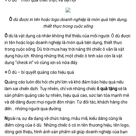
Ô
dù được in tên hoặc logo doanh nghiệp là món quà tiện dụng,
thiết thực trong cuộc sống
Ô
dù là vật dụng cá nhân không thể thiếu của mỗi người. Ô dù được
in tên hoặc logo doanh nghiệp là món quà tiện dụng, thiết thực
trong cuộc sống. Dù trời mưa hay trời nắng thì chiếc ô vẫn là vật
dụng hữu ích. Không những thế, một chiếc ô tinh xảo còn là vật
dụng “check in” vô cùng xịn sò nữa đấy.
+
Ô dù – bí quyết quảng cáo hiệu quả
Q
uảng cáo luôn đòi hỏi chi phí lớn và khó đảm bảo hiệu quả nếu
làm sai chiến dịch. Tuy nhiên, chỉ với những chiếc
ô quà tặng
sẽ là
sản phẩm quảng cáo tự nhiên, hiệu quả cao, sức lan tỏa mạnh mẽ
và dễ dàng được mọi người đón nhận. Từ đối tác, khách hàng cho
đến… những người qua đường.
N
goài ra, sự đa dạng về chức năng, mẫu mã, kiểu dáng cũng là
điểm cộng của ô dù. Những chiếc ô có in tên thương hiệu, tên logo,
dòng giới thiệu, hình ảnh sản phẩm sẽ giúp doanh nghiệp của bạn