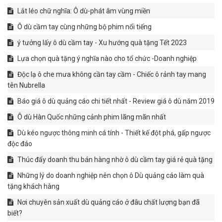
Lắt léo chữ nghĩa: Ô dù-phát âm vùng miền
Ô dù cầm tay cùng những bộ phim nổi tiếng
ý tưởng lấy ô dù cầm tay - Xu hướng quà tặng Tết 2023
Lựa chọn quà tặng ý nghĩa nào cho tổ chức -Doanh nghiệp
Độc lạ ô che mưa không cần tay cầm - Chiếc ô rảnh tay mang
tên Nubrella
Báo giá ô dù quảng cáo chi tiết nhất - Review giá ô dù năm 2019
Ô dù Hàn Quốc những cảnh phim lãng mãn nhất
Dù kéo ngược thông minh cá tính - Thiết kế đột phá, gấp ngược
độc đáo
Thúc đẩy doanh thu bán hàng nhờ ô dù cầm tay giá rẻ quà tặng
Những lý do doanh nghiệp nên chọn ô Dù quảng cáo làm quà
tặng khách hàng
Nơi chuyên sản xuất dù quảng cáo ở đâu chất lượng bạn đã
biết?