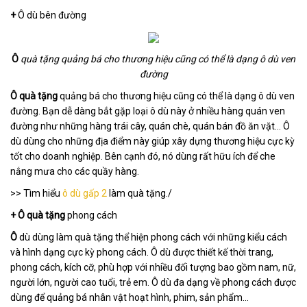
+
Ô dù bên đường
Ô
quà tặng quảng bá cho thương hiệu cũng có thể là dạng ô dù ven
đường
Ô
quà tặng
quảng bá cho thương hiệu cũng có thể là dạng ô dù ven
đường. Bạn dễ dàng bắt gặp loại ô dù này ở nhiều hàng quán ven
đường như những hàng trái cây, quán chè, quán bán đồ ăn vặt… Ô
dù dùng cho những địa điểm này giúp xây dựng thương hiệu cực kỳ
tốt cho doanh nghiệp. Bên cạnh đó, nó dùng rất hữu ích để che
nắng mưa cho các quầy hàng.
>> Tìm hiểu
ô dù gấp 2
làm quà tặng./
+
Ô quà tặng
phong cách
Ô
dù dùng làm quà tặng thể hiện phong cách với những kiểu cách
và hình dạng cực kỳ phong cách. Ô dù được thiết kế thời trang,
phong cách, kích cỡ, phù hợp với nhiều đối tượng bao gồm nam, nữ,
người lớn, người cao tuổi, trẻ em. Ô dù đa dạng về phong cách được
dùng để quảng bá nhân vật hoạt hình, phim, sản phẩm…