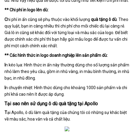
dù. Như vậy hiệu quả sẽ được tối ưu cũng như tiết kiệm chi phí nhất.
** Chi phí in logo lên dù:
C
hi phí in ấn cũng sẽ phụ thuộc vào khối lượng
quà tặng ô dù
. Theo
quy luật, bạn in càng nhiều thì chi phí cho mỗi chiếc dù lại càng rẻ.
Giá lô in cũng sẽ khác đối với từng loại và màu sắc của logo. Để biết
được chính xác chi phí thì bạn hãy gửi mẫu logo để được tư vấn chi
phí một cách chính xác nhất.
** Các hình thức in logo doanh nghiệp lên sản phẩm dù:
I
n kéo lụa: Hình thức in ấn này thường dùng cho số lượng sản phẩm
nhỏ làm theo yêu cầu, gồm in nhũ vàng, in màu bình thường, in nhũ
bạc, in nhũ đồng.
I
n chuyển nhiệt: Hình thức dùng cho khoảng 1000 sản phẩm và chi
phí khá cao nên ít được áp dụng.
Tại sao nên sử dụng ô dù quà tặng tại Apollo
T
ại Apollo, ô dù làm quà tặng của chúng tôi có những sự khác biệt
về màu sắc, hoa văn và cả chất liệu.