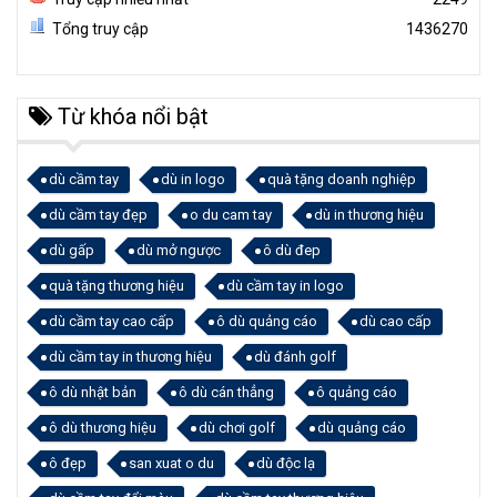
Tổng truy cập
1436270
Từ khóa nổi bật
dù cầm tay
dù in logo
quà tặng doanh nghiệp
dù cầm tay đẹp
o du cam tay
dù in thương hiệu
dù gấp
dù mở ngược
ô dù đep
quà tặng thương hiệu
dù cầm tay in logo
dù cầm tay cao cấp
ô dù quảng cáo
dù cao cấp
dù cầm tay in thương hiệu
dù đánh golf
ô dù nhật bản
ô dù cán thẳng
ô quảng cáo
ô dù thương hiệu
dù chơi golf
dù quảng cáo
ô đẹp
san xuat o du
dù độc lạ