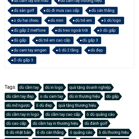
dù cầm tay đổi màu
dù cầm tay thương hiệu
dù sân golf
dù đi mưa cao cấp
dù cán thẳng
o du hai chieu
dù mini
dù trẻ em
ô dù logo
dù gấp 2 metfone
dù treo ngoài trời
ô dù gấp
dù gấp
dù trẻ em cao cấp
dù gấp 3
du cam tay amgen
ô dù 2 tầng
dù đẹp
Ô dù gấp 3
Tags:
dù cầm tay
dù in logo
quà tặng doanh nghiệp
dù cầm tay đẹp
o du cam tay
dù in thương hiệu
dù gấp
dù mở ngược
ô dù đep
quà tặng thương hiệu
dù cầm tay in logo
dù cầm tay cao cấp
ô dù quảng cáo
dù cao cấp
dù cầm tay in thương hiệu
dù đánh golf
ô dù nhật bản
ô dù cán thẳng
ô quảng cáo
ô dù thương hiệu