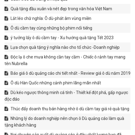
Quà tặng đầu xuân và nét đẹp trong văn hóa Việt Nam
Lắt léo chữ nghĩa: Ô dù-phát âm vùng miền
Ô dù cầm tay cùng những bộ phim nổi tiếng
ý tưởng lấy ô dù cầm tay - Xu hướng quà tặng Tết 2023
Lựa chọn quà tặng ý nghĩa nào cho tổ chức -Doanh nghiệp
Độc lạ ô che mưa không cần tay cầm - Chiếc ô rảnh tay mang
tên Nubrella
Báo giá ô dù quảng cáo chi tiết nhất - Review giá ô dù năm 2019
Ô dù Hàn Quốc những cảnh phim lãng mãn nhất
Dù kéo ngược thông minh cá tính - Thiết kế đột phá, gấp ngược
độc đáo
Thúc đẩy doanh thu bán hàng nhờ ô dù cầm tay giá rẻ quà tặng
Những lý do doanh nghiệp nên chọn ô Dù quảng cáo làm quà
tặng khách hàng
Nơi chuyên sản xuất dù quảng cáo ở đâu chất lượng bạn đã