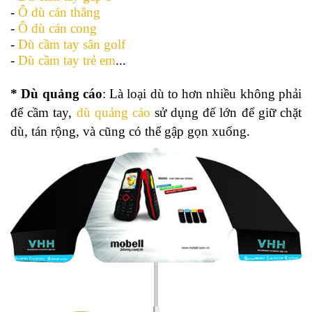
-
Ô dù cán thẳng
-
Ô dù cán cong
-
Dù cầm tay sân golf
-
Dù cầm tay trẻ em
...
* Dù quảng cáo
: Là loại dù to hơn nhiều không phải
để cầm tay,
dù quảng cáo
sử dụng đế lớn để giữ chặt
dù, tán rộng, và cũng có thể gập gọn xuống.