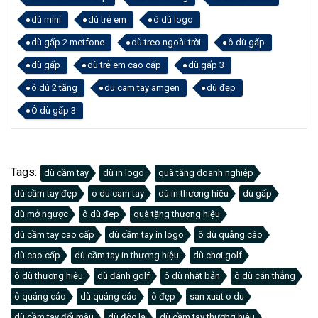
dù mini
dù trẻ em
ô dù logo
dù gấp 2 metfone
dù treo ngoài trời
ô dù gấp
dù gấp
dù trẻ em cao cấp
dù gấp 3
ô dù 2 tầng
du cam tay amgen
dù đẹp
Ô dù gấp 3
Tags:
dù cầm tay
dù in logo
quà tặng doanh nghiệp
dù cầm tay đẹp
o du cam tay
dù in thương hiệu
dù gấp
dù mở ngược
ô dù đep
quà tặng thương hiệu
dù cầm tay cao cấp
dù cầm tay in logo
ô dù quảng cáo
dù cao cấp
dù cầm tay in thương hiệu
dù chơi golf
ô dù thương hiệu
dù đánh golf
ô dù nhật bản
ô dù cán thẳng
ô quảng cáo
dù quảng cáo
ô đẹp
san xuat o du
dù cầm tay đổi màu
dù độc lạ
dù cầm tay thương hiệu