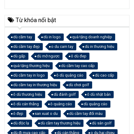
Từ khóa nổi bật
dù cầm tay
dù in logo
quà tặng doanh nghiệp
dù cầm tay đẹp
o du cam tay
dù in thương hiệu
dù gấp
dù mở ngược
ô dù đep
quà tặng thương hiệu
dù cầm tay cao cấp
dù cầm tay in logo
ô dù quảng cáo
dù cao cấp
dù cầm tay in thương hiệu
dù chơi golf
ô dù thương hiệu
dù đánh golf
ô dù nhật bản
ô dù cán thẳng
ô quảng cáo
dù quảng cáo
ô đẹp
san xuat o du
dù cầm tay đổi màu
dù độc lạ
dù cầm tay thương hiệu
dù sân golf
dù đi mưa cao cấp
dù cán thẳng
o du hai chieu