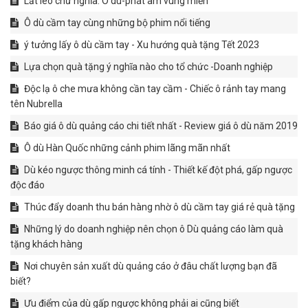
Lắt léo chữ nghĩa: Ô dù-phát âm vùng miền
Ô dù cầm tay cùng những bộ phim nổi tiếng
ý tưởng lấy ô dù cầm tay - Xu hướng quà tặng Tết 2023
Lựa chọn quà tặng ý nghĩa nào cho tổ chức -Doanh nghiệp
Độc lạ ô che mưa không cần tay cầm - Chiếc ô rảnh tay mang
tên Nubrella
Báo giá ô dù quảng cáo chi tiết nhất - Review giá ô dù năm 2019
Ô dù Hàn Quốc những cảnh phim lãng mãn nhất
Dù kéo ngược thông minh cá tính - Thiết kế đột phá, gấp ngược
độc đáo
Thúc đẩy doanh thu bán hàng nhờ ô dù cầm tay giá rẻ quà tặng
Những lý do doanh nghiệp nên chọn ô Dù quảng cáo làm quà
tặng khách hàng
Nơi chuyên sản xuất dù quảng cáo ở đâu chất lượng bạn đã
biết?
Ưu điểm của dù gấp ngược không phải ai cũng biết