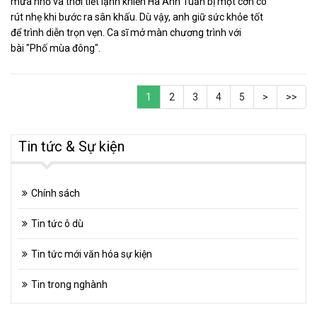
mưa nhỏ và thời tiết lạnh khiến Hà Anh Tuấn bị một cơn co
rút nhẹ khi bước ra sân khấu. Dù vậy, anh giữ sức khỏe tốt
để trình diễn trọn vẹn. Ca sĩ mở màn chương trình với
bài "Phố mùa đông".
1
2
3
4
5
>
>>
Tin tức & Sự kiện
Chính sách
Tin tức ô dù
Tin tức mới văn hóa sự kiện
Tin trong nghành