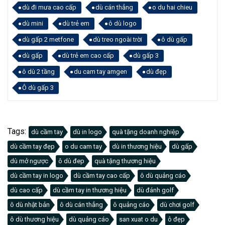
dù đi mưa cao cấp
dù cán thẳng
o du hai chieu
dù mini
dù trẻ em
ô dù logo
dù gấp 2 metfone
dù treo ngoài trời
ô dù gấp
dù gấp
dù trẻ em cao cấp
dù gấp 3
ô dù 2 tầng
du cam tay amgen
dù đẹp
Ô dù gấp 3
Tags:
dù cầm tay
dù in logo
quà tặng doanh nghiệp
dù cầm tay đẹp
o du cam tay
dù in thương hiệu
dù gấp
dù mở ngược
ô dù đep
quà tặng thương hiệu
dù cầm tay in logo
dù cầm tay cao cấp
ô dù quảng cáo
dù cao cấp
dù cầm tay in thương hiệu
dù đánh golf
ô dù nhật bản
ô dù cán thẳng
ô quảng cáo
dù chơi golf
ô dù thương hiệu
dù quảng cáo
san xuat o du
ô đẹp