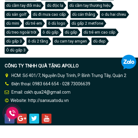
dù cầm tay đổi màu
dù độc lạ
dù cầm tay thương hiệu
dù sân golf
dù đi mưa cao cấp
dù cán thẳng
o du hai chieu
dù mini
dù trẻ em
ô dù logo
dù gấp 2 metfone
dù treo ngoài trời
ô dù gấp
dù gấp
dù trẻ em cao cấp
dù gấp 3
ô dù 2 tầng
du cam tay amgen
dù đẹp
Ô dù gấp 3
CÔNG TY TNHH QUÀ TẶNG APOLLO
HCM: Số 401/7, Nguyễn Duy Trinh, P. Bình Trưng Tây, Quận 2
Điện thoại: 0983 664 654 - 028 73006639
Email: cskh.qua24@gmail.com
Website:
http://sanxuatodu.vn