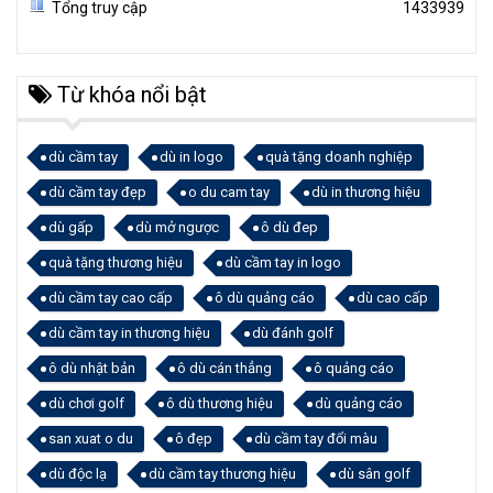
Tổng truy cập
1433939
Từ khóa nổi bật
dù cầm tay
dù in logo
quà tặng doanh nghiệp
dù cầm tay đẹp
o du cam tay
dù in thương hiệu
dù gấp
dù mở ngược
ô dù đep
quà tặng thương hiệu
dù cầm tay in logo
dù cầm tay cao cấp
ô dù quảng cáo
dù cao cấp
dù cầm tay in thương hiệu
dù đánh golf
ô dù nhật bản
ô dù cán thẳng
ô quảng cáo
dù chơi golf
ô dù thương hiệu
dù quảng cáo
san xuat o du
ô đẹp
dù cầm tay đổi màu
dù độc lạ
dù cầm tay thương hiệu
dù sân golf