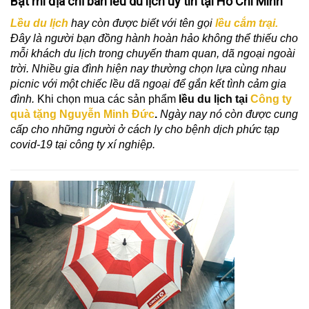
Bật mí địa chỉ bán lều du lịch uy tín tại Hồ Chí Minh
Lều du lịch
hay còn được biết với tên gọi 
lều cắm trại.
Đây là người bạn đồng hành hoàn hảo không thể thiếu cho 
mỗi khách du lịch trong chuyến tham quan, dã ngoại ngoài 
trời. Nhiều gia đình hiện nay thường chọn lựa cùng nhau 
picnic với một chiếc lều dã ngoại để gắn kết tình cảm gia 
đình. 
Khi chọn mua các sản phẩm 
lều du lịch tại
 Công ty 
quà tặng Nguyễn Minh Đức
. 
Ngày nay nó còn được cung 
cấp cho những người ở cách ly cho bệnh dịch phức tạp 
covid-19 tại công ty xí nghiệp. 