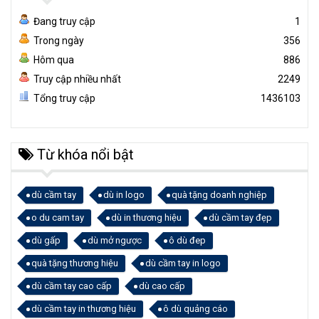
Đang truy cập
1
Trong ngày
356
Hôm qua
886
Truy cập nhiều nhất
2249
Tổng truy cập
1436103
Từ khóa nổi bật
dù cầm tay
dù in logo
quà tặng doanh nghiệp
o du cam tay
dù in thương hiệu
dù cầm tay đẹp
dù gấp
dù mở ngược
ô dù đep
quà tặng thương hiệu
dù cầm tay in logo
dù cầm tay cao cấp
dù cao cấp
dù cầm tay in thương hiệu
ô dù quảng cáo