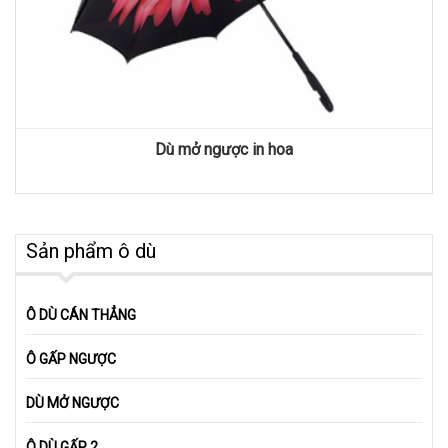
Dù mở ngược in hoa
Sản phẩm ô dù
Ô DÙ CÁN THẲNG
Ô GẤP NGƯỢC
DÙ MỞ NGƯỢC
Ô DÙ GẤP 2