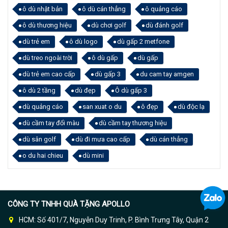
ô dù nhật bản
ô dù cán thẳng
ô quảng cáo
ô dù thương hiệu
dù chơi golf
dù đánh golf
dù trẻ em
ô dù logo
dù gấp 2 metfone
dù treo ngoài trời
ô dù gấp
dù gấp
dù trẻ em cao cấp
dù gấp 3
du cam tay amgen
ô dù 2 tầng
dù đẹp
Ô dù gấp 3
dù quảng cáo
san xuat o du
ô đẹp
dù độc lạ
dù cầm tay đổi màu
dù cầm tay thương hiệu
dù sân golf
dù đi mưa cao cấp
dù cán thẳng
o du hai chieu
dù mini
CÔNG TY TNHH QUÀ TẶNG APOLLO
HCM: Số 401/7, Nguyễn Duy Trinh, P. Bình Trưng Tây, Quận 2