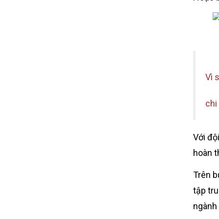
Vì 
chi
Với độ
hoàn t
Trên b
tập tr
ngành 