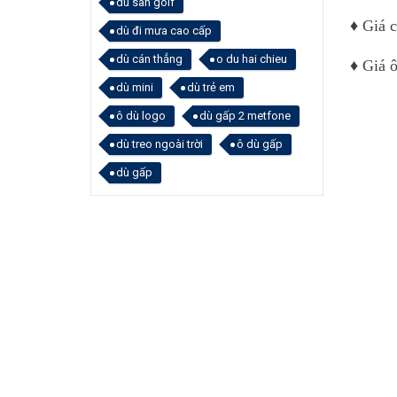
dù sân golf
♦ Giá c
dù đi mưa cao cấp
dù cán thẳng
o du hai chieu
♦ Giá 
dù mini
dù trẻ em
ô dù logo
dù gấp 2 metfone
dù treo ngoài trời
ô dù gấp
dù gấp