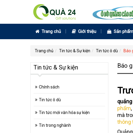
Trang chủ
Giới thiệu
Sản phẩ
Trang chủ
Tin tức & Sự kiện
Tin tức ô dù
Báo g
Báo g
Tin tức & Sự kiện
Chính sách
Trư
Tin tức ô dù
quảng
phẩm
,
Tin tức mới văn hóa sự kiện
mà tro
thông 
Tin trong nghành
Quảng 