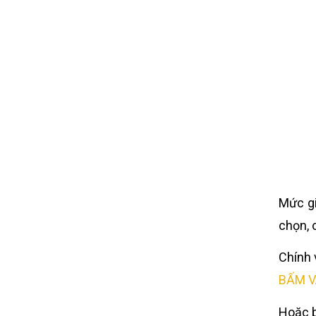
Mức gi
chọn, 
Chính 
BẤM V
Hoặc b