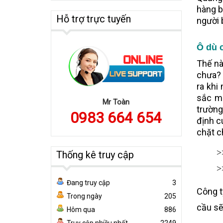
hàng b
Hỗ trợ trực tuyến
người 
Ô dù 
Thế nà
chưa? 
ra khi
sắc mà
Mr Toàn
trường
0983 664 654
định c
chặt c
>
Thống kê truy cập
>
Đang truy cập
3
Công t
Trong ngày
205
cầu sẽ
Hôm qua
886