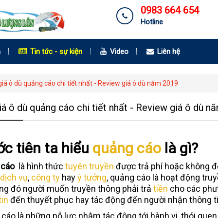
0983 664 654
Hotline
m
Tin tức - sự kiện
Video
Liên hệ
iá ô dù quảng cáo chi tiết nhất - Review giá ô dù năm 2019
iá ô dù quảng cáo chi tiết nhất - Review giá ô dù n
ớc tiên ta hiểu
quảng cáo
là gì?
 cáo
là hình thức
tuyên truyền
được trả phí hoặc không để 
dịch vụ
,
công ty
hay
ý tưởng
, quảng cáo là hoạt động truy
ng đó người muốn truyền thông phải trả
tiền
cho các phươ
tin
đến thuyết phục hay tác động đến người nhận thông ti
cáo là những nỗ lực nhằm tác động tới hành vi, thói qu