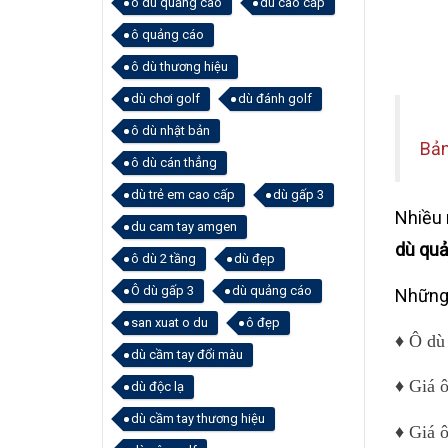
ô dù quảng cáo
dù cao cấp
ô quảng cáo
ô dù thương hiệu
dù chơi golf
dù đánh golf
ô dù nhật bản
Bản
ô dù cán thẳng
dù trẻ em cao cấp
dù gấp 3
Nhiều 
du cam tay amgen
dù quả
ô dù 2 tầng
dù đẹp
Ô dù gấp 3
dù quảng cáo
Những
san xuat o du
ô đẹp
♦ Ô dù 
dù cầm tay đổi màu
♦ Giá ô
dù độc lạ
dù cầm tay thương hiệu
♦ Giá ô