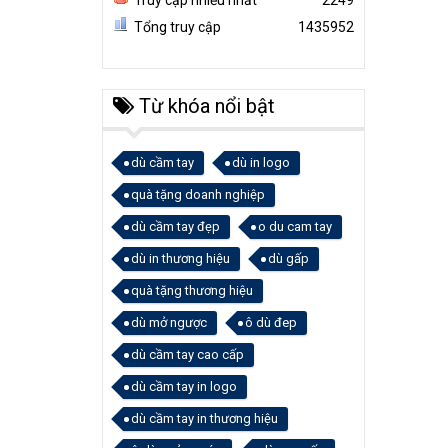
Truy cập nhiều nhất
2249
Tổng truy cập
1435952
Từ khóa nổi bật
dù cầm tay
dù in logo
quà tặng doanh nghiệp
dù cầm tay đẹp
o du cam tay
dù in thương hiệu
dù gấp
quà tặng thương hiệu
dù mở ngược
ô dù đep
dù cầm tay cao cấp
dù cầm tay in logo
dù cầm tay in thương hiệu