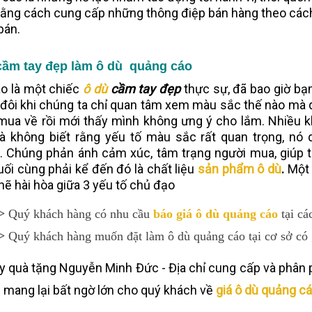
ằng cách cung cấp những thông điệp bán hàng theo các
bán.
cầm tay đẹp làm ô dù quảng cáo
o là một chiếc
ô dù
cầm tay đẹp
thực sự, đã bao giờ bạ
đôi khi chúng ta chỉ quan tâm xem màu sắc thế nào mà q
 mua về rồi mới thấy mình không ưng ý cho lắm. Nhiều khi
 không biết rằng yếu tố màu sắc rất quan trọng, nó 
. Chúng phản ánh cảm xúc, tâm trạng người mua, giúp t
uối cùng phải kể đến đó là chất liệu
sản phẩm
ô dù
.
Một 
hẽ hài hòa giữa 3 yếu tố chủ đạo
> 
Quý khách hàng có nhu cầu 
báo giá ô dù quảng cáo
 tại c
> 
Quý khách hàng muốn đặt làm ô dù quảng cáo tại cơ sở có 
y quà tặng Nguyễn Minh Đức - Địa chỉ cung cấp và phân
 mang lại bất ngờ lớn cho quý khách về
giá ô dù quảng c