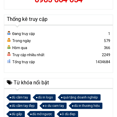
Thống kê truy cập
Đang truy cập
1
Trong ngày
579
Hôm qua
366
Truy cập nhiều nhất
2249
Tổng truy cập
1434684
Từ khóa nổi bật
dù cầm tay
dù in logo
quà tặng doanh nghiệp
dù cầm tay đẹp
o du cam tay
dù in thương hiệu
dù gấp
dù mở ngược
ô dù đep