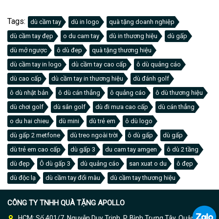
Tags:
dù cầm tay
dù in logo
quà tặng doanh nghiệp
dù cầm tay đẹp
o du cam tay
dù in thương hiệu
dù gấp
dù mở ngược
ô dù đep
quà tặng thương hiệu
dù cầm tay in logo
dù cầm tay cao cấp
ô dù quảng cáo
dù cao cấp
dù cầm tay in thương hiệu
dù đánh golf
ô dù nhật bản
ô dù cán thẳng
ô quảng cáo
ô dù thương hiệu
dù chơi golf
dù sân golf
dù đi mưa cao cấp
dù cán thẳng
o du hai chieu
dù mini
dù trẻ em
ô dù logo
dù gấp 2 metfone
dù treo ngoài trời
ô dù gấp
dù gấp
dù trẻ em cao cấp
dù gấp 3
du cam tay amgen
ô dù 2 tầng
dù đẹp
Ô dù gấp 3
dù quảng cáo
san xuat o du
ô đẹp
dù độc lạ
dù cầm tay đổi màu
dù cầm tay thương hiệu
CÔNG TY TNHH QUÀ TẶNG APOLLO
HCM: Số 401/7, Nguyễn Duy Trinh, P. Bình Trưng Tây, Quận 2