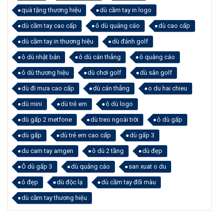
quà tặng thương hiệu
dù cầm tay in logo
dù cầm tay cao cấp
ô dù quảng cáo
dù cao cấp
dù cầm tay in thương hiệu
dù đánh golf
ô dù nhật bản
ô dù cán thẳng
ô quảng cáo
ô dù thương hiệu
dù chơi golf
dù sân golf
dù đi mưa cao cấp
dù cán thẳng
o du hai chieu
dù mini
dù trẻ em
ô dù logo
dù gấp 2 metfone
dù treo ngoài trời
ô dù gấp
dù gấp
dù trẻ em cao cấp
dù gấp 3
du cam tay amgen
ô dù 2 tầng
dù đẹp
Ô dù gấp 3
dù quảng cáo
san xuat o du
ô đẹp
dù độc lạ
dù cầm tay đổi màu
dù cầm tay thương hiệu