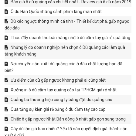
Báo giá ô dù quảng cáo chi tiết nhất - Review giá ô dù năm 2019
Ô dù Hàn Quốc những cảnh phim lãng mãn nhất
Dù kéo ngược thông minh cá tính - Thiết kế đột phá, gấp ngược
độc đáo
Thúc đẩy doanh thu bán hàng nhờ ô dù cầm tay giá rẻ quà tặng
Những lý do doanh nghiệp nên chọn ô Dù quảng cáo làm quà
tặng khách hàng
Nơi chuyên sản xuất dù quảng cáo ở đâu chất lượng bạn đã
biết?
Ưu điểm của dù gấp ngược không phải ai cũng biết
Xưởng in ô dù cầm tay quảng cáo tại TP.HCM giá rẻ nhất
Quảng bá thương hiệu công ty bằng đặt dù quảng cáo
Quà tặng sự kiện giá rẻ bằng ô dù cầm tay cao cấp
Chiếc ô gấp ngược Nhật Bản dòng ô nhật gấp gọn sang trọng
Cây dù lớn giá bao nhiêu? Yếu tố nào quyết định giá thành sản
xuất ô dù?