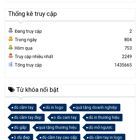
Thống kê truy cập
Đang truy cập
2
Trong ngày
804
Hôm qua
753
Truy cập nhiều nhất
2249
Tổng truy cập
1435665
Từ khóa nổi bật
dù cầm tay
dù in logo
quà tặng doanh nghiệp
dù cầm tay đẹp
o du cam tay
dù in thương hiệu
dù gấp
quà tặng thương hiệu
dù mở ngược
ô dù đep
dù cầm tay cao cấp
dù cầm tay in logo