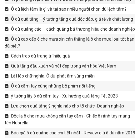
Ô dù lệch tâm là gì và tại sao nhiều người chọn dù lệch tâm?
Ô dù quà tặng – ý tưởng tặng quà độc đáo, giá rẻ và chất lượng
Ô dù quảng cáo – cách quảng bá thương hiệu cho doanh nghiệp
Ô dù cao cấp ô che mưa xịn cán thẳng là ô che mưa loại tốt bạn
đã biết?
Cách treo dù trang trí hiệu quả
Quà tặng đầu xuân và nét đẹp trong văn hóa Việt Nam
Lắt léo chữ nghĩa: Ô dù-phát âm vùng miền
Ô dù cầm tay cùng những bộ phim nổi tiếng
ý tưởng lấy ô dù cầm tay - Xu hướng quà tặng Tết 2023
Lựa chọn quà tặng ý nghĩa nào cho tổ chức -Doanh nghiệp
Độc lạ ô che mưa không cần tay cầm - Chiếc ô rảnh tay mang
tên Nubrella
Báo giá ô dù quảng cáo chi tiết nhất - Review giá ô dù năm 2019