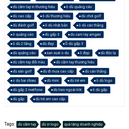
dù cầm tay in thương hiệu
ô dù quảng cáo
dù cao cấp
ô dù thương hiệu
dù chơi golf
dù đánh golf
ô dù nhật bản
ô dù cán thẳng
ô quảng cáo
dù gấp 3
du cam tay amgen
ô dù 2 tầng
dù đẹp
Ô dù gấp 3
dù quảng cáo
san xuat o du
ô đẹp
dù độc lạ
dù cầm tay đổi màu
dù cầm tay thương hiệu
dù sân golf
dù đi mưa cao cấp
dù cán thẳng
o du hai chieu
dù mini
dù trẻ em
ô dù logo
dù gấp 2 metfone
dù treo ngoài trời
ô dù gấp
dù gấp
dù trẻ em cao cấp
Tags:
dù cầm tay
dù in logo
quà tặng doanh nghiệp