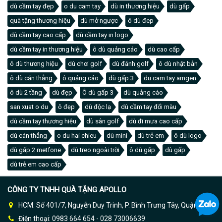
dù cầm tay đẹp
o du cam tay
dù in thương hiệu
dù gấp
quà tặng thương hiệu
dù mở ngược
ô dù đep
dù cầm tay cao cấp
dù cầm tay in logo
dù cầm tay in thương hiệu
ô dù quảng cáo
dù cao cấp
ô dù thương hiệu
dù chơi golf
dù đánh golf
ô dù nhật bản
ô dù cán thẳng
ô quảng cáo
dù gấp 3
du cam tay amgen
ô dù 2 tầng
dù đẹp
Ô dù gấp 3
dù quảng cáo
san xuat o du
ô đẹp
dù độc lạ
dù cầm tay đổi màu
dù cầm tay thương hiệu
dù sân golf
dù đi mưa cao cấp
dù cán thẳng
o du hai chieu
dù mini
dù trẻ em
ô dù logo
dù gấp 2 metfone
dù treo ngoài trời
ô dù gấp
dù gấp
dù trẻ em cao cấp
CÔNG TY TNHH QUÀ TẶNG APOLLO
HCM: Số 401/7, Nguyễn Duy Trinh, P. Bình Trưng Tây, Quận 2
Điện thoại: 0983 664 654 - 028 73006639