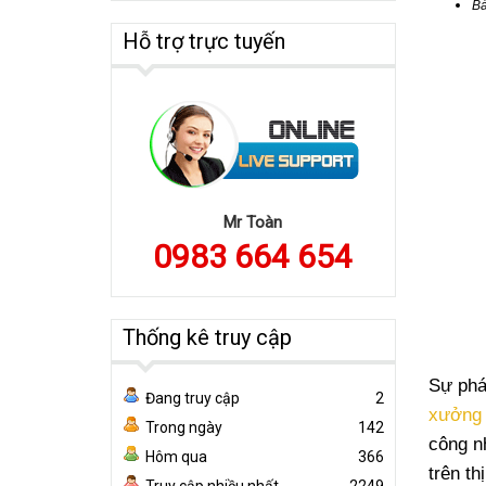
Bá
Hỗ trợ trực tuyến
Mr Toàn
0983 664 654
Thống kê truy cập
Sự phá
Đang truy cập
2
xưởng 
Trong ngày
142
công n
Hôm qua
366
trên t