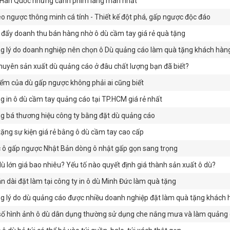
Hàn Quốc những cảnh phim lãng mãn nhất
o ngược thông minh cá tính - Thiết kế đột phá, gấp ngược độc đáo
đẩy doanh thu bán hàng nhờ ô dù cầm tay giá rẻ quà tặng
 lý do doanh nghiệp nên chọn ô Dù quảng cáo làm quà tặng khách hàn
huyên sản xuất dù quảng cáo ở đâu chất lượng bạn đã biết?
ểm của dù gấp ngược không phải ai cũng biết
 in ô dù cầm tay quảng cáo tại TP.HCM giá rẻ nhất
 bá thương hiệu công ty bằng đặt dù quảng cáo
ặng sự kiện giá rẻ bằng ô dù cầm tay cao cấp
 ô gấp ngược Nhật Bản dòng ô nhật gấp gọn sang trọng
ù lớn giá bao nhiêu? Yếu tố nào quyết định giá thành sản xuất ô dù?
n dài đặt làm tại công ty in ô dù Minh Đức làm quà tặng
 lý do dù quảng cáo được nhiều doanh nghiệp đặt làm quà tặng khách 
ố hình ảnh ô dù dân dụng thường sử dụng che nắng mưa và làm quảng