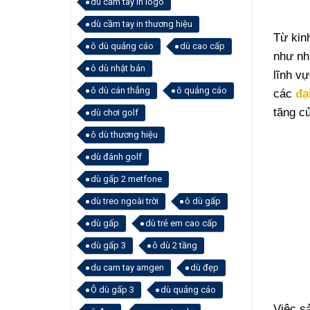
dù cầm tay in logo
dù cầm tay in thương hiệu
Từ kin
ô dù quảng cáo
dù cao cấp
như nh
ô dù nhật bản
lĩnh v
ô dù cán thẳng
ô quảng cáo
các
đạ
tăng củ
dù chơi golf
ô dù thương hiệu
dù đánh golf
dù gấp 2 metfone
dù treo ngoài trời
ô dù gấp
dù gấp
dù trẻ em cao cấp
dù gấp 3
ô dù 2 tầng
du cam tay amgen
dù đẹp
Ô dù gấp 3
dù quảng cáo
Việc s