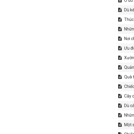
Ô dù 
Dù ké
Thúc 
Những
Nơi c
Ưu đi
Xưởng
Quảng
Quà t
Chiếc
Cây d
Dù cá
Những
Một s