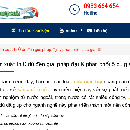
0983 664 654
Hotline
m
Tin tức - sự kiện
Video
Liên hệ
n xuất In Ô dù đến giải pháp đại lý phân phối ô dù giá tốt
 xuất In Ô dù đến giải pháp đại lý phân phối ô dù gi
năm trước đây, hầu hết các loại
ô dù cầm tay
quảng cáo đ
ít cơ sở
sản xuất ô dù
. Tuy nhiên, hiện nay với sự phát tri
nh nghiệm từ nước ngoài, trong nước có rất nhiều công ty,
 dù đã giúp cho ngành nghề này phát triển thành một nền côn
dù cao cấp
-
ô dù giá rẻ
-
dù xếp cầm tay
m dù quảng cáo
-
xưởng sản xuất dù