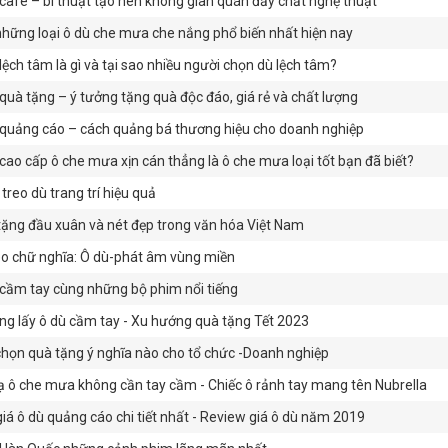
cafe – bí thuật tạo nên không gian quán đầy chất nghệ thuật
​Top những loại ô dù che mưa che nắng phổ biến nhất hiện nay
lệch tâm là gì và tại sao nhiều người chọn dù lệch tâm?
quà tặng – ý tưởng tặng quà độc đáo, giá rẻ và chất lượng
quảng cáo – cách quảng bá thương hiệu cho doanh nghiệp
cao cấp ô che mưa xịn cán thẳng là ô che mưa loại tốt bạn đã biết?
treo dù trang trí hiệu quả
ặng đầu xuân và nét đẹp trong văn hóa Việt Nam
éo chữ nghĩa: Ô dù-phát âm vùng miền
cầm tay cùng những bộ phim nổi tiếng
g lấy ô dù cầm tay - Xu hướng quà tặng Tết 2023
họn quà tặng ý nghĩa nào cho tổ chức -Doanh nghiệp
ạ ô che mưa không cần tay cầm - Chiếc ô rảnh tay mang tên Nubrella
iá ô dù quảng cáo chi tiết nhất - Review giá ô dù năm 2019