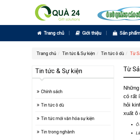
Trang chủ
Giới thiệu
Sản phẩ
Trang chủ
Tin tức & Sự kiện
Tin tức ô dù
Từ Sả
Từ Sản
Tin tức & Sự kiện
Những 
Chính sách
có rất 
hỏi ki
Tin tức ô dù
xuất ô
Tin tức mới văn hóa sự kiện
Ô 
Tin trong nghành
Là