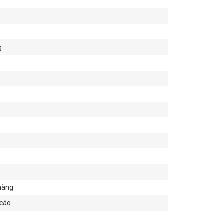
g
hàng
 cáo