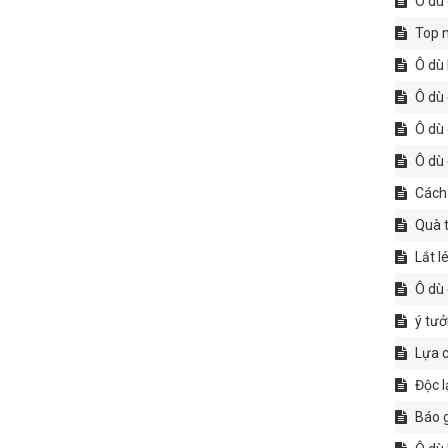
Ô dù 
​​​​​​
Ô dù 
Ô dù 
Ô dù 
Ô dù 
Cách 
Quà t
Lắt l
Ô dù 
ý tưởn
Lựa c
Độc l
Báo g