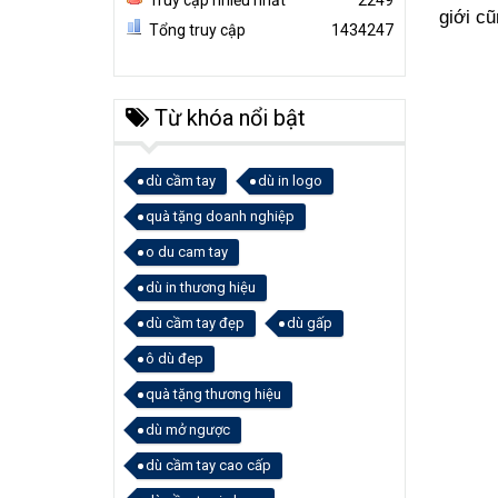
Truy cập nhiều nhất
2249
giới c
Tổng truy cập
1434247
Từ khóa nổi bật
dù cầm tay
dù in logo
quà tặng doanh nghiệp
o du cam tay
dù in thương hiệu
dù cầm tay đẹp
dù gấp
ô dù đep
quà tặng thương hiệu
dù mở ngược
dù cầm tay cao cấp