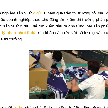
h nghiệm sản xuất
ô dù
10 năm qua trên thị trường nội địa,
iều doanh nghiệp khác chủ động tìm kiếm thị trường phân p
ực sản xuất ô dù... để tìm kiếm đầu ra cho từng loại sản p
i lý phân phối ô dù
trên khắp cả nước với số lượng sản xu
a thị trường.
ản xuất
ô dù
, phân phối ô dù tại công ty Minh Đức được th