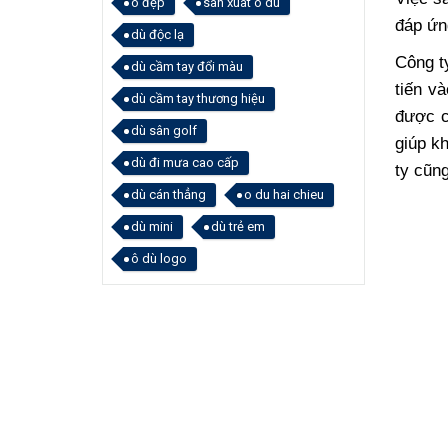
ô đẹp
san xuat o du
đáp ứn
dù độc lạ
Công t
dù cầm tay đổi màu
tiến v
dù cầm tay thương hiệu
được c
dù sân golf
giúp k
dù đi mưa cao cấp
ty cũn
dù cán thẳng
o du hai chieu
dù mini
dù trẻ em
ô dù logo