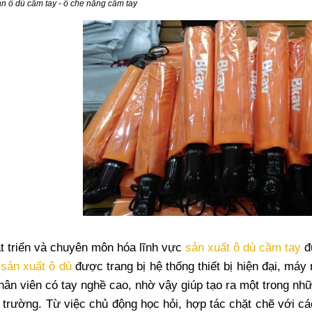
n ô dù cầm tay
-
ô che nắng cầm tay
t triển và chuyên môn hóa lĩnh vực
sản xuất ô dù cầm tay
đư
sản xuất ô dù
được trang bị hệ thống thiết bị hiện đại, máy
hân viên có tay nghề cao, nhờ vậy giúp tạo ra một trong nh
hị trường. Từ việc chủ động học hỏi, hợp tác chặt chẽ với 